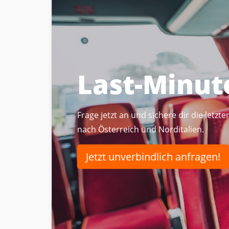
Last-Minut
Frage jetzt an und sichere dir die letz
nach Österreich und Norditalien.
Jetzt unverbindlich anfragen!