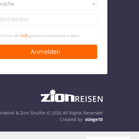
Ich habe die
AGB
gelesen und akzeptiere diese.
rtwind & Zion Shuttle © 2026 All Rights Reserved
Created by
stiege10