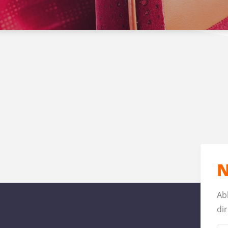
N
Ab
dir