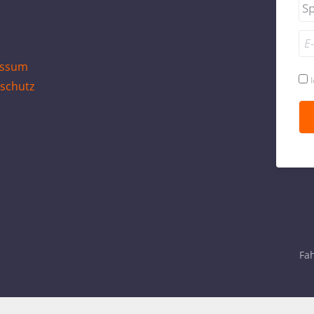
essum
schutz
Fah