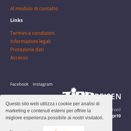
Al modulo di contatto
Links
Termini e condizioni
Informazioni legali
Protezione dati
Accesso
Facebook
Instagram
Questo sito web utilizza i cookie per analisi di
Fahrtwind & Zion Shuttle © 2026 All Rights Reserved
marketing e contenuti esterni per offrire la
Created by
stiege10
migliore esperienza possibile ai nostri visitatori.