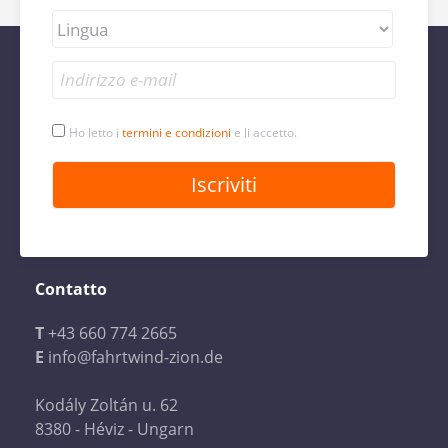
Ho letto i
termini e condizioni
e li accetto.
Contatto
T
+43 660 774 2665
E
info@fahrtwind-zion.de
Kodály Zoltán u. 62
8380 - Héviz - Ungarn